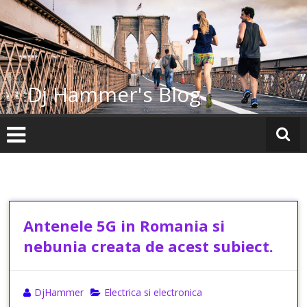
Skip
to
content
Dj Hammer's Blog
Antenele 5G in Romania si
nebunia creata de acest subiect.
DjHammer
Electrica si electronica